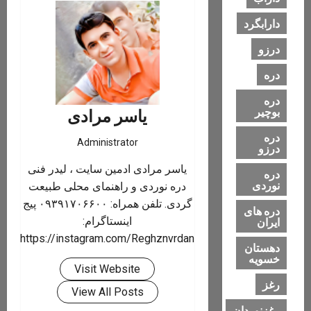
دارابگرد
درزو
دره
دره
بوچیر
یاسر مرادی
دره
Administrator
درزو
یاسر مرادی ادمین سایت ، لیدر فنی
دره
نوردی
دره نوردی و راهنمای محلی طبیعت
گردی. تلفن همراه: ۰۹۳۹۱۷۰۶۶۰۰ پیج
دره های
اینستاگرام:
ایران
https://instagram.com/Reghznvrdan
دهستان
خسویه
Visit Website
رغز
View All Posts
رغزنوردان