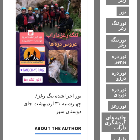
تور
تور تنگ
رغز
تور تنگه
رغز
تور دره
بوچیر
تور دره
درزو
تور دره
نوردی
تور اجرا شده تنگ رغز/
چهارشنبه ۳۱ اردیبهشت جای
تور رغز
دوستان سبز
جاذبه های
گردشگری
داراب
ABOUT THE AUTHOR
داراب