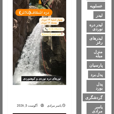
g
عسلویه
a
لیدر
لیدر دره
t
نوردی
i
لیدرهای
رغز
o
منزل
مبله
n
پارسیان
پدل برد
تورهای دره نوردی و کوهنوردی
پدل
بورد
تور دره نوردی دره اشکاف
گردشگری
(تلاتر)
یاسر مرادی
آگوست 5, 2026
یاسر
مرادی