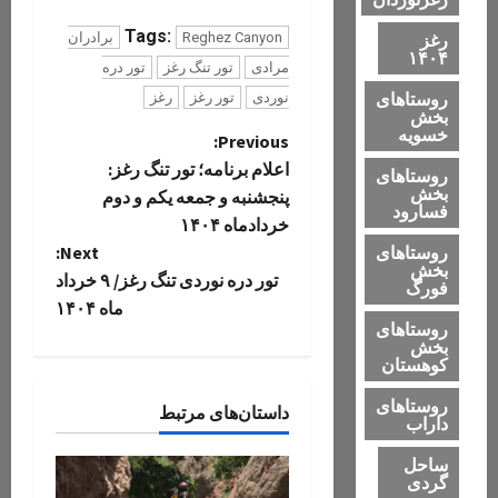
Tags:
رغز
Reghez Canyon
برادران
۱۴۰۴
مرادی
تور تنگ رغز
تور دره
روستاهای
نوردی
تور رغز
رغز
بخش
خسویه
P
Previous:
اعلام برنامه؛ تور تنگ رغز:
روستاهای
o
بخش
پنجشنبه و جمعه یکم و دوم
فسارود
خردادماه ۱۴۰۴
s
روستاهای
Next:
بخش
t
تور دره نوردی تنگ رغز/ ۹ خرداد
فورگ
ماه ۱۴۰۴
n
روستاهای
بخش
کوهستان
a
روستاهای
داستان‌های مرتبط
v
داراب
ساحل
i
گردی