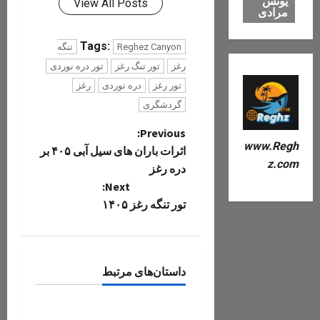
یونس
View All Posts
مرادی
Tags:
Reghez Canyon
تنگه
رغز
تور تنگ رغز
تور دره نوردی
تور رغز
دره نوردی
رغز
گردشگری
P
Previous:
www.Regh
اثرات باران های سیل آبی ۴۰۵ بر
o
z.com
دره رغز
Next:
s
تور تنگه رغز ۱۴۰۵
t
تنگ رغز
n
دره های استان فارس
داستان‌های مرتبط
a
دره های ایران
عمومی
v
تنگه رغز؛ کامل‌ترین راهنمای