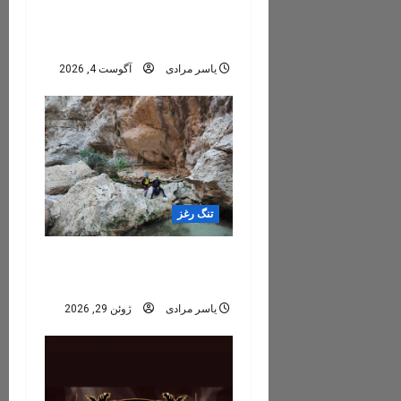
سفر به بهشت دره‌نوردی
i
ایران
g
یاسر مرادی
آگوست 4, 2026
a
t
i
o
تنگ رغز
n
تنگ رغز؛ کامل‌تر، فنی‌تر و
هیجان‌انگیزتر از همیشه
یاسر مرادی
ژوئن 29, 2026