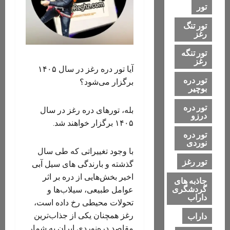
تور
تور تنگ
رغز
تور تنگه
رغز
آیا تور دره رغز در سال ۱۴۰۵
تور دره
برگزار می‌شود؟
بوچیر
تور دره
بله، تورهای دره رغز در سال
درزو
۱۴۰۵ برگزار خواهند شد.
تور دره
نوردی
با وجود تغییراتی که طی سال
تور رغز
گذشته و بارندگی های سیل آبی
اخیر بخش‌هایی از دره بر اثر
جاذبه های
گردشگری
عوامل طبیعی، سیلاب‌ها و
داراب
تحولات محیطی رخ داده است،
رغز همچنان یکی از جذاب‌ترین
داراب
مقاصد دره‌نوردی ایران به شمار