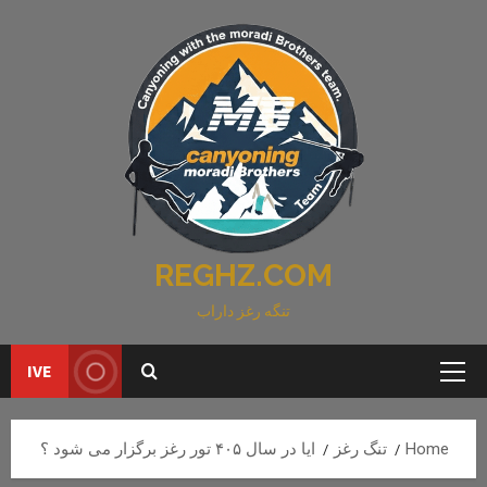
Ski
t
conten
REGHZ.COM
تنگه رغز داراب
IVE
Primary
Menu
Home
تنگ رغز
ایا در سال ۴۰۵ تور رغز برگزار می شود ؟