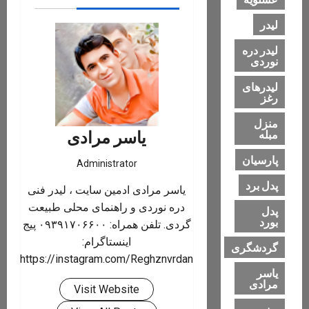
لیدر
لیدر دره
نوردی
لیدرهای
رغز
منزل
یاسر مرادی
مبله
پارسیان
Administrator
پدل برد
یاسر مرادی ادمین سایت ، لیدر فنی
دره نوردی و راهنمای محلی طبیعت
پدل
بورد
گردی. تلفن همراه: ۰۹۳۹۱۷۰۶۶۰۰ پیج
اینستاگرام:
گردشگری
https://instagram.com/Reghznvrdan
یاسر
مرادی
Visit Website