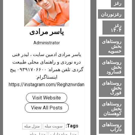
رغز
رغزنوردان
رغز
یاسر مرادی
۱۴۰۴
روستاهای
Administrator
بخش
خسویه
یاسر مرادی ادمین سایت ، لیدر فنی
روستاهای
دره نوردی و راهنمای محلی طبیعت
بخش
گردی. تلفن همراه: ۰۹۳۹۱۷۰۶۶۰۰ پیج
فسارود
اینستاگرام:
روستاهای
https://instagram.com/Reghznvrdan
بخش
فورگ
Visit Website
روستاهای
View All Posts
بخش
کوهستان
روستاهای
Tags:
سویت مبله
منزل مبله
داراب
منزل مبله داراب
منزل مبله