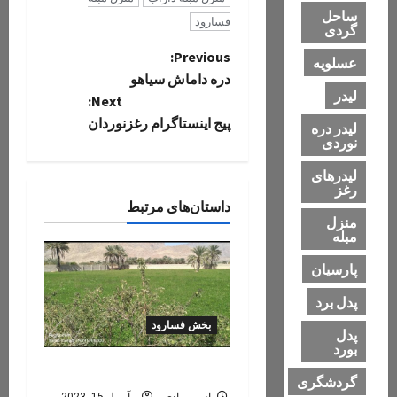
ساحل
فسارود
گردی
P
Previous:
عسلویه
دره داماش سیاهو
o
لیدر
Next:
پیج اینستاگرام رغزنوردان
لیدر دره
s
نوردی
t
لیدرهای
رغز
n
داستان‌های مرتبط
منزل
مبله
a
پارسیان
v
پدل برد
i
بخش فسارود
پدل
بورد
g
کوهجرد (کوهگرد)
گردشگری
یاسر مرادی
آوریل 15, 2023