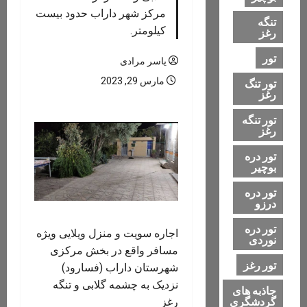
مرکز شهر داراب حدود بیست
تنگه
کیلومتر.
رغز
تور
یاسر مرادی
مارس 29, 2023
تور تنگ
رغز
تور تنگه
رغز
تور دره
بوچیر
تور دره
درزو
تور دره
اجاره سویت و منزل ویلایی ویژه
نوردی
مسافر واقع در بخش مرکزی
تور رغز
شهرستان داراب (فسارود)
نزدیک به چشمه گلابی و تنگه
جاذبه های
گردشگری
رغز