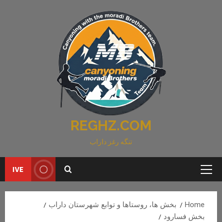
Ski
t
conten
REGHZ.COM
تنگه رغز داراب
IVE
Primary
Menu
Home
بخش ها، روستاها و توابع شهرستان داراب
بخش فسارود