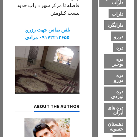
داراب
فاصله تا مرکز شهر داراب حدود
بیست کیلومتر.
داراب
دارابگرد
تلفن تماس جهت رزرو:
درزو
۰۹۱۷۲۲۱۲۶۵۵ مرادی
دره
دره
بوچیر
دره
درزو
دره
نوردی
ABOUT THE AUTHOR
دره های
ایران
دهستان
خسویه