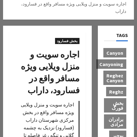
اجاره سویت و منزل ویلایی ویژه مسافر واقع در فسارود،
داراب
TAGS
بخش فسارود
اجاره سویت و
Canyon
منزل ویلایی ویژه
Canyoning
Reghez
مسافر واقع در
Canyon
فسارود، داراب
Reghz
بخش
اجاره سویت و منزل ویلایی
فورگ
ویژه مسافر واقع در بخش
برادران
مرکزی شهرستان داراب
مرادی
(فسارود) نزدیک به چشمه
بوچیر
گلابی و تنگه رغز فاصله تا