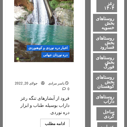
رغز
۱۴۰۴
روستاهای
بخش
خسویه
روستاهای
بخش
فسارود
اخبار دره نوردی و کوهنوردی
دره نوردان جهانی
روستاهای
بخش
فورگ
کلیپ فرود از آبشارهای تنگه
رغز
روستاهای
بخش
یاسر مرادی
جولای 20, 2022
کوهستان
0
روستاهای
فرود از آبشارهای تنگه رغز
داراب
داراب بوسیله طناب و ابزار
ساحل
دره نوردی.
گردی
Read
ادامه مطلب
عسلویه