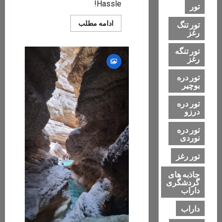
Hassle!
تور
Read
ادامه مطلب
تور تنگ
more
رغز
about
Modi
تور تنگه
Receives
Special
رغز
Gift
From
تور دره
Chess
بوچیر
Star
After
Double
تور دره
Gold
درزو
Win
تور دره
نوردی
تور رغز
جاذبه های
گردشگری
داراب
داراب