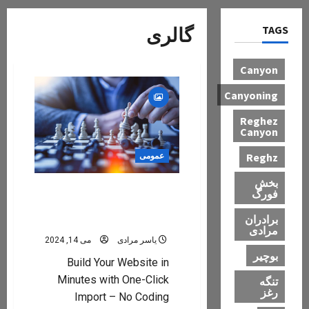
TAGS
گالری
Canyon
Canyoning
Reghez
Canyon
Reghz
عمومی
بخش
Modi Receives Special Gift
فورگ
From Chess Star After
برادران
Double Gold Win
مرادی
یاسر مرادی
می 14, 2024
بوچیر
Build Your Website in
Minutes with One-Click
تنگه
رغز
Import – No Coding