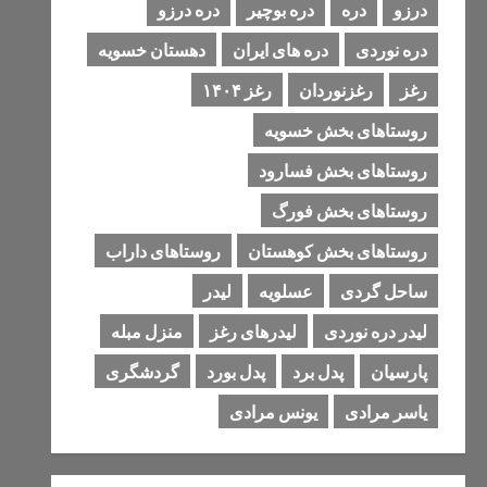
درزو
دره
دره بوچیر
دره درزو
دره نوردی
دره های ایران
دهستان خسویه
رغز
رغزنوردان
رغز ۱۴۰۴
روستاهای بخش خسویه
روستاهای بخش فسارود
روستاهای بخش فورگ
روستاهای بخش کوهستان
روستاهای داراب
ساحل گردی
عسلویه
لیدر
لیدر دره نوردی
لیدرهای رغز
منزل مبله
پارسیان
پدل برد
پدل بورد
گردشگری
یاسر مرادی
یونس مرادی