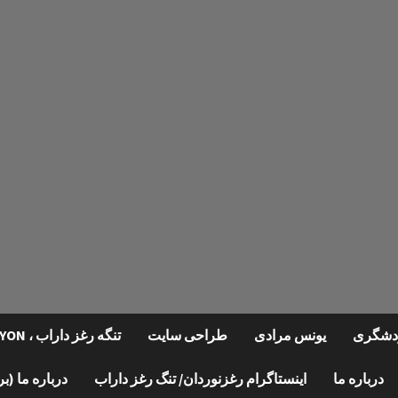
گردشگری
یونس مرادی
طراحی سایت
تنگه رغز داراب ، REGHZ CANYON
درباره ما
اینستاگرام رغزنوردان/ تنگ رغز داراب
درباره ما (ب