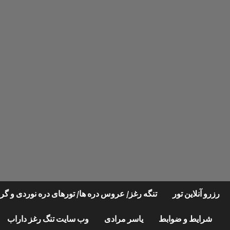
Ski
t
conten
رزرو آنلاین تور
تنگه رغز/ عروس دره ها/ تورهای دره نوردی و 
شرایط و ضوابط
یاسر مرادی
وب سایت تنگ رغز داراب