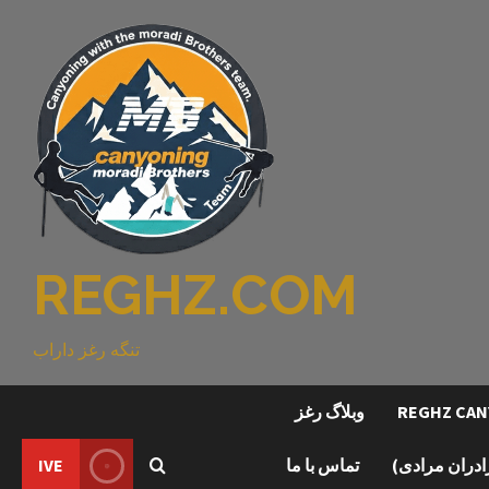
REGHZ.COM
تنگه رغز داراب
وبلاگ رغز
رادران مرادی)
تماس با ما
IVE