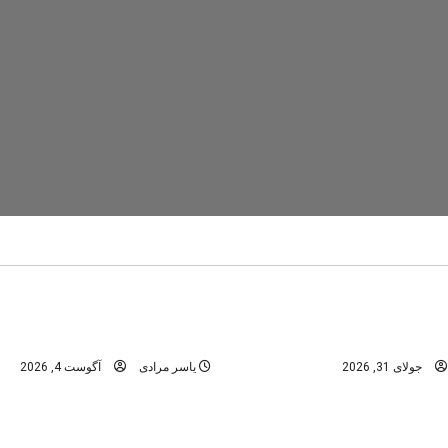
تنگ رغز
دره های استان فارس
در
دره های شمال -مازندران
عمومی
ابن؛ راهنمای کامل سفر به
تنگه رغز؛ کامل‌ترین راهنمای 
نگل‌های هیرکانی
بهشت دره‌نوردی ایران
جولای 31, 2026
یاسر مرادی
آگوست 4, 2026