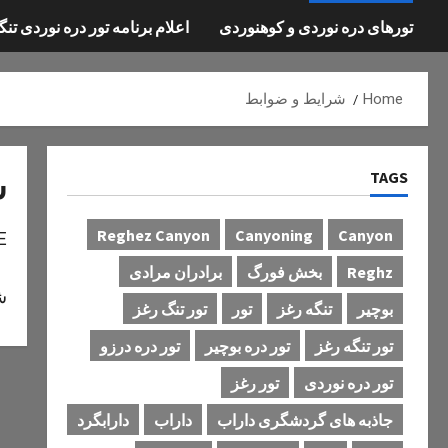
تورهای دره نوردی و کوهنوردی
اعلام برنامه تور دره نوردی تنگ
Home
شرایط و ضوابط
TAGS
ش
Reghez Canyon
Canyoning
Canyon
E
Reghz
بخش فورگ
برادران مرادی
ش
بوچیر
تنگه رغز
تور
تور تنگ رغز
تور تنگه رغز
تور دره بوچیر
تور دره درزو
تور دره نوردی
تور رغز
جاذبه های گردشگری داراب
داراب
دارابگرد