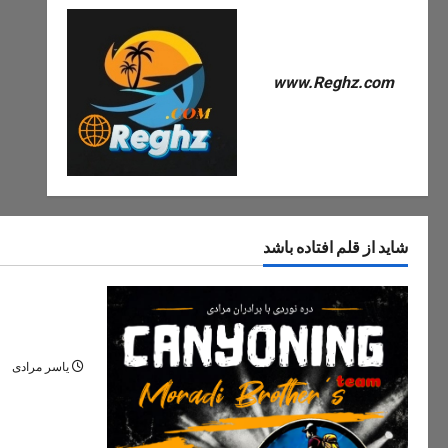
www.Reghz.com
شاید از قلم افتاده باشد
دره های ایران
دره مران تنک
نگین پنهان ج
یاسر مرادی