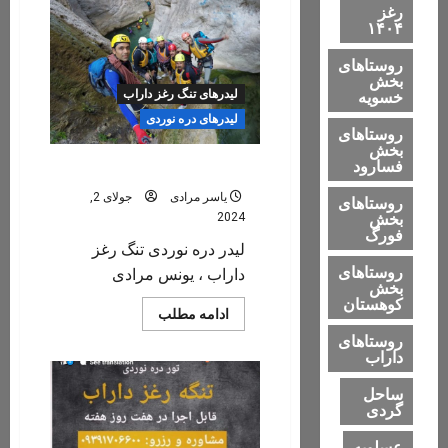
رغز
۱۴۰۴
روستاهای
بخش
خسویه
لیدرهای تنگ رغز داراب
لیدرهای دره نوردی
روستاهای
بخش
فسارود
یونس مرادی
یاسر مرادی
جولای 2,
روستاهای
بخش
2024
فورگ
لیدر دره نوردی تنگ رغز
روستاهای
داراب ، یونس مرادی
بخش
کوهستان
Read
ادامه مطلب
more
روستاهای
about
داراب
یونس
مرادی
ساحل
گردی
عسلویه