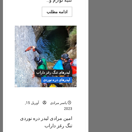
کلیه لوازم و...
Read
ادامه مطلب
more
about
ارایه
خدمات
به
دره
نوردان
تنگ
رغز
(نیسان
وانت،
اسکان،
ابزار
و
لیدرهای تنگ رغز داراب
تجهیزات
دره
لیدرهای دره نوردی
نوردی،
غذا
و
…)
امین مرادی
یاسر مرادی
آوریل 15,
2023
امین مرادی لیدر دره نوردی
تنگ رغز داراب