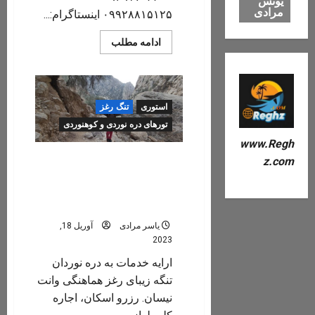
یونس
مرادی
۰۹۹۲۸۸۱۵۱۲۵ اینستاگرام:...
Read
ادامه مطلب
more
about
یاسر
مرادی
استوری
تنگ رغز
تورهای دره نوردی و کوهنوردی
www.Regh
ارایه خدمات به دره نوردان تنگ
z.com
رغز (نیسان وانت، اسکان،
ابزار و تجهیزات دره نوردی، غذا
و …)
یاسر مرادی
آوریل 18,
2023
ارایه خدمات به دره نوردان
تنگه زیبای رغز هماهنگی وانت
نیسان. رزرو اسکان، اجاره