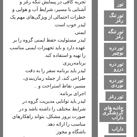
تجربه کافی در پیمایش تنگه رغز و
تور
آشنایی با مسیر، شرایط آب و هوایی و
تور تنگ
خطرات احتمالی از ویژگی‌های مهم یک
رغز
لیدر خوب است.
تور تنگه
ایمنی:
رغز
لیدر مسئولیت حفظ ایمنی گروه را بر
تور دره
عهده دارد و باید تجهیزات ایمنی مناسب
بوچیر
را تهیه و استفاده کند.
برنامه‌ریزی:
تور دره
درزو
لیدر باید برنامه سفر را به دقت
طراحی کند، از جمله زمان‌بندی،
تور دره
نوردی
مسیر، نقاط استراحت و …
اجرای برنامه:
تور رغز
لیدر باید توانایی مدیریت گروه در
جاذبه های
شرایط مختلف را داشته باشد و در
گردشگری
صورت بروز مشکل، بتواند راهکارهای
داراب
مناسب را ارائه دهد.
داراب
باشگاه و مجوز: