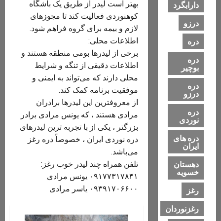
بهتر است لیدر از طریق یک باشگاه
دارابگرد
کوهنوردی فعالیت کند تا مجوزهای
درزو
لازم و بیمه برای گروه فراهم شود.
اطلاعات محلی:
دره
برخی از لیدرها بومی منطقه هستند و
دره
اطلاعات دقیقی از تنگه و شرایط
بوچیر
محلی دارند که می‌تواند به ایمنی و
دره
موفقیت برنامه کمک کند.
درزو
از معروفترین این لیدرها برادران
دره
مرادی هستند ، که یونس مرادی برادر
نوردی
بزرگتر ، یکی از با تجربه ترین لیدرهای
دره های
دره نوردی ایران ، خصوصاً دره رغز
ایران
می‌باشد.
دهستان
تلفن همراه چند لیدر خوب رغز:
خسویه
۰۹۱۷۷۳۱۷۸۴۱ یونس مرادی
۰۹۳۹۱۷۰۶۶۰۰ یاسر مرادی
رغز
رغزنوردان